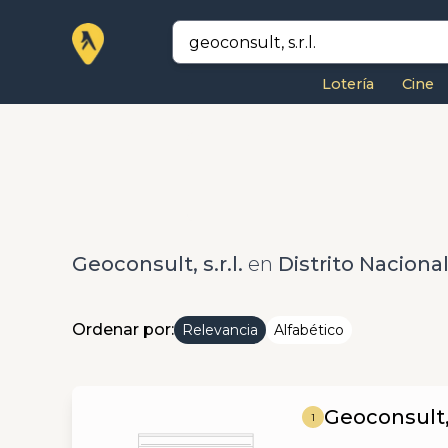
Lotería
Cine
Geoconsult, s.r.l.
en
Distrito Nacion
Ordenar por:
Relevancia
Alfabético
Geoconsult, 
1