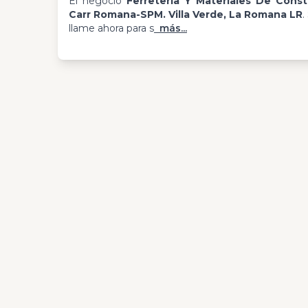
El negocio
Ferreteria Y Materiales De Const
Carr Romana-SPM. Villa Verde, La Romana LR
.
llame ahora para s
más...