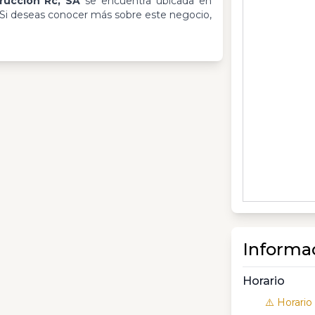
ruccion Rc, SA
se encuentra ubicada en
 Si deseas conocer más sobre este negocio,
Informa
Horario
⚠️ Horario