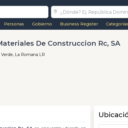
Personas
Gobierno
Business Register
Categoría
 Materiales De Construccion Rc, SA
a Verde, La Romana LR
Ubicaci