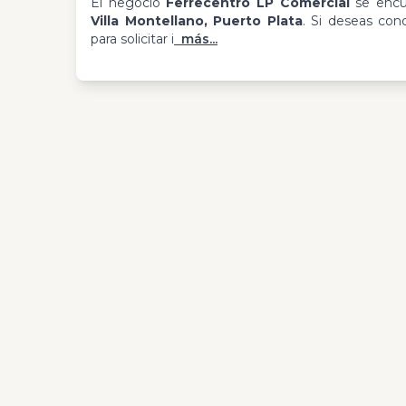
El negocio
Ferrecentro LP Comercial
se encu
Villa Montellano, Puerto Plata
. Si deseas con
para solicitar i
más...