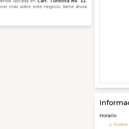
entra ubicada en
Carr. Turística No. 32.
ocer más sobre este negocio, llame ahora
Informa
Horario
⚠️ Horario