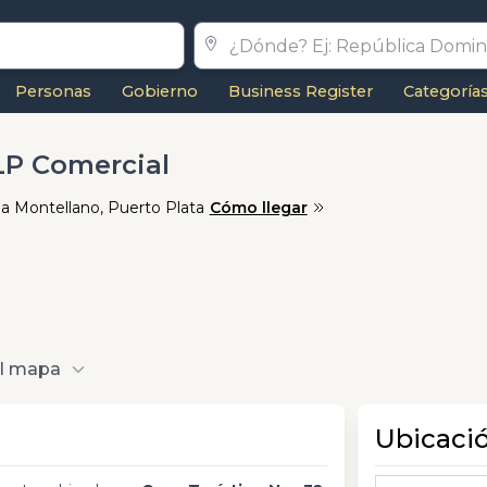
Personas
Gobierno
Business Register
Categoría
LP Comercial
illa Montellano, Puerto Plata
Cómo llegar
al mapa
Ubicaci