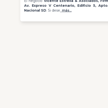
El negocio
Vicente Estrella & Asociados, Fi
Av. Expreso V Centenario, Edificio 5, Apto.
Nacional SD
. Si dese
más...