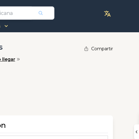
s
s
Compartir
llegar
ón