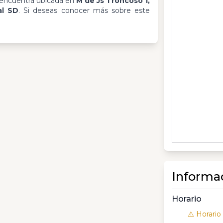
encuentra ubicada en
M de Js Troncoso 1,
al SD
. Si deseas conocer más sobre este
Informa
Horario
⚠️ Horario