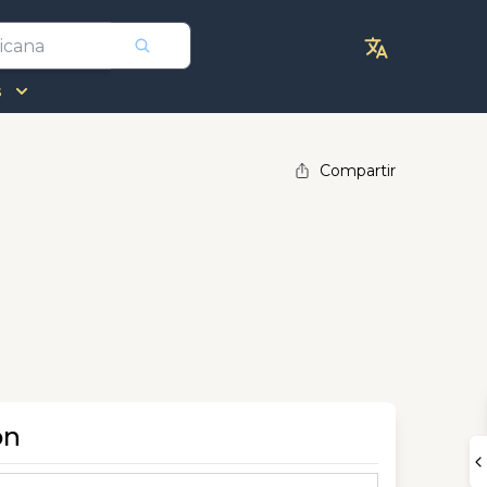
s
Compartir
ón