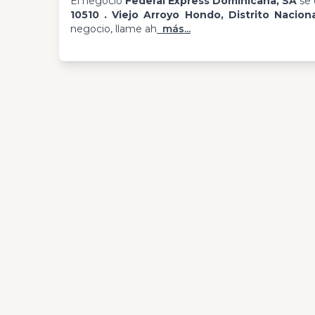
El negocio
Federal Express Dominicana, SA
se 
10510 . Viejo Arroyo Hondo, Distrito Nacion
negocio, llame ah
más...