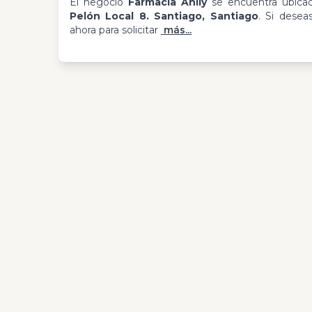
El negocio
Farmacia Anlly
se encuentra ubic
Pelón Local 8. Santiago, Santiago
. Si desea
ahora para solicitar
más...