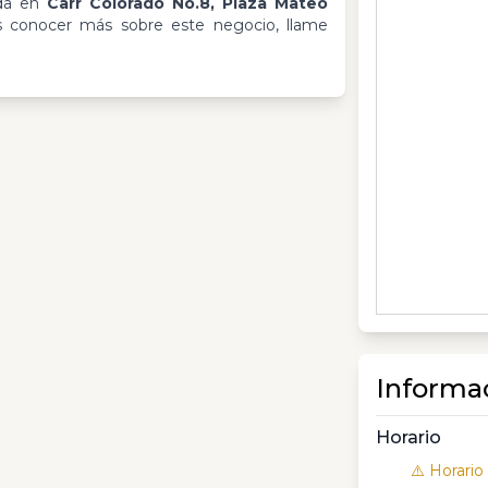
ada en
Carr Colorado No.8, Plaza Mateo
s conocer más sobre este negocio, llame
Informa
Horario
⚠️ Horario