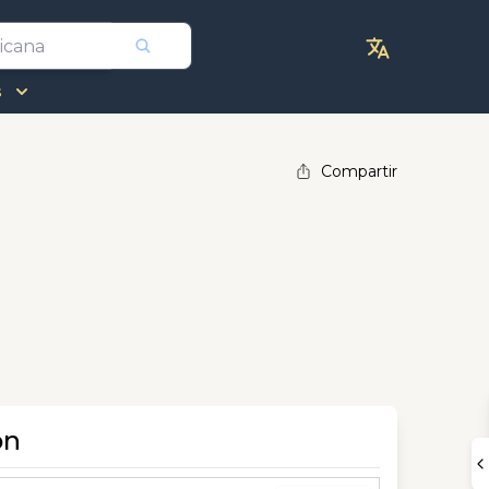
s
Compartir
ón