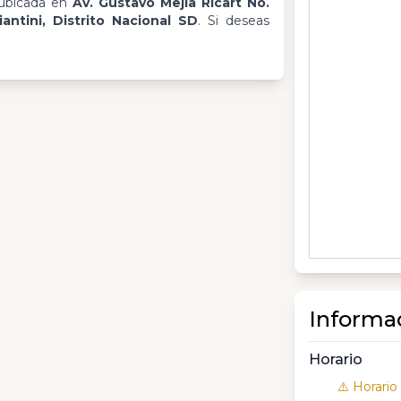
ubicada en
Av. Gustavo Mejía Ricart No.
iantini, Distrito Nacional SD
. Si deseas
Informa
Horario
⚠️ Horario