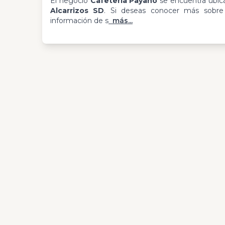
El negocio
Cafetería Payano
se encuentra ubi
Alcarrizos SD
. Si deseas conocer más sobre e
información de s
más...