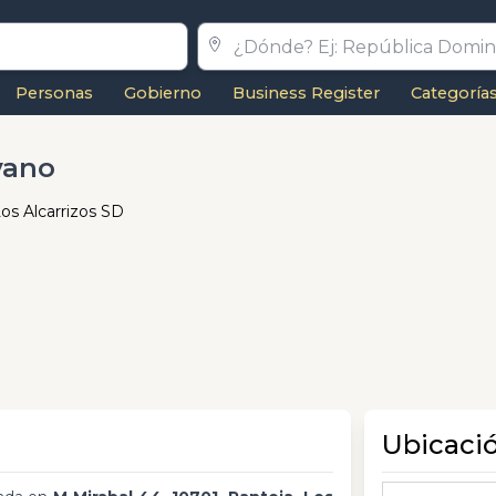
Personas
Gobierno
Business Register
Categoría
yano
Los Alcarrizos SD
Ubicaci