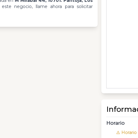
cada en
M Mirabal 44, 10701. Pantoja, Los
ste negocio, llame ahora para solicitar
Informa
Horario
⚠️ Horario