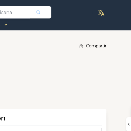
s
Compartir
ón