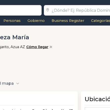
Personas
Gobierno
Business Register
Categoría
leza María
jarito, Azua AZ
Cómo llegar
al mapa
Ubicaci