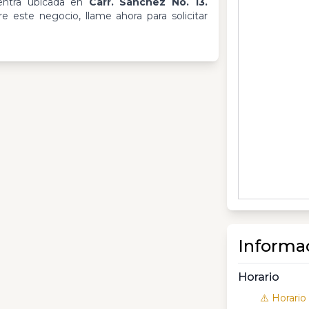
ntra ubicada en
Carr. Sánchez No. 13.
e este negocio, llame ahora para solicitar
Informa
Horario
⚠️ Horario