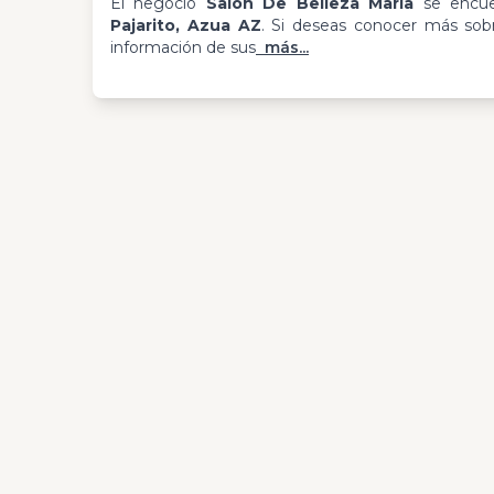
El negocio
Salón De Belleza María
se encue
Pajarito, Azua AZ
. Si deseas conocer más sobr
información de sus
más...