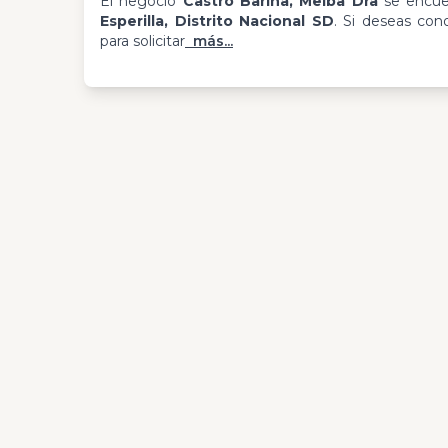
El negocio
Castro Barina, Melba Dra
se encue
Esperilla, Distrito Nacional SD
. Si deseas con
para solicitar
más...