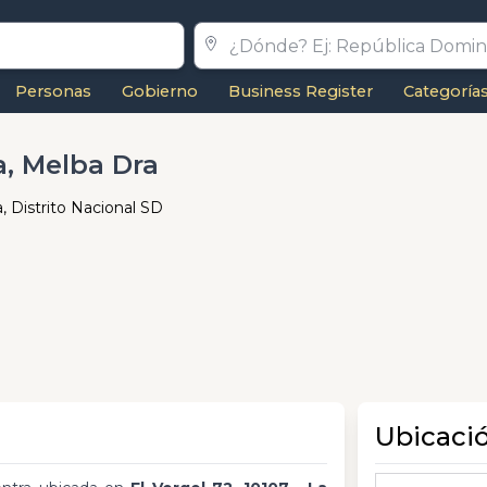
Personas
Gobierno
Business Register
Categoría
a, Melba Dra
a, Distrito Nacional SD
Ubicaci