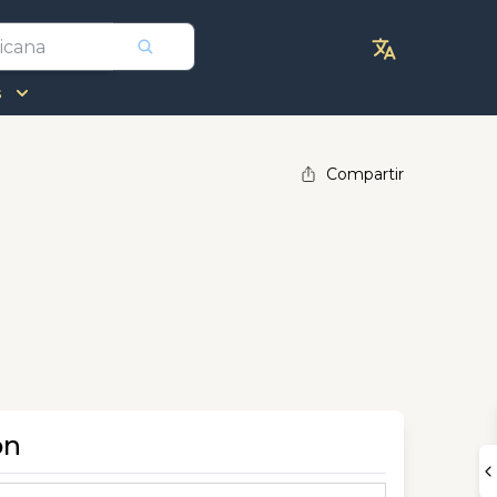
s
Compartir
ón