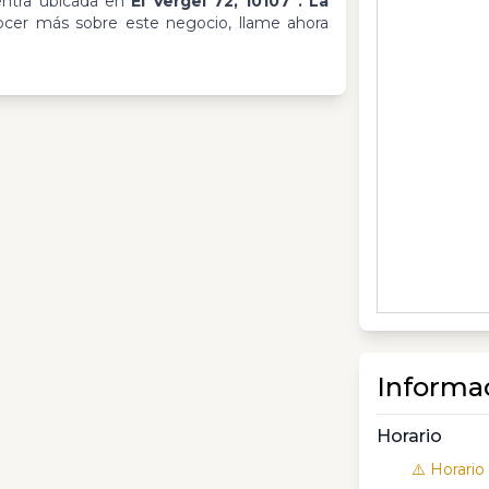
ntra ubicada en
El Vergel 72, 10107 . La
ocer más sobre este negocio, llame ahora
Informa
Horario
⚠️ Horario