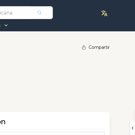
s
Compartir
ón