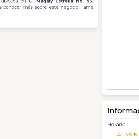
 ubicada en
C. Magaly Estrella No. 53.
as conocer más sobre este negocio, llame
Informa
Horario
⚠️ Horario