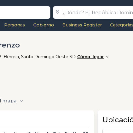
Personas
Gobierno
Business Register
Categoría
orenzo
 53, Herrera, Santo Domingo Oeste SD
Cómo llegar
al mapa
Ubicaci