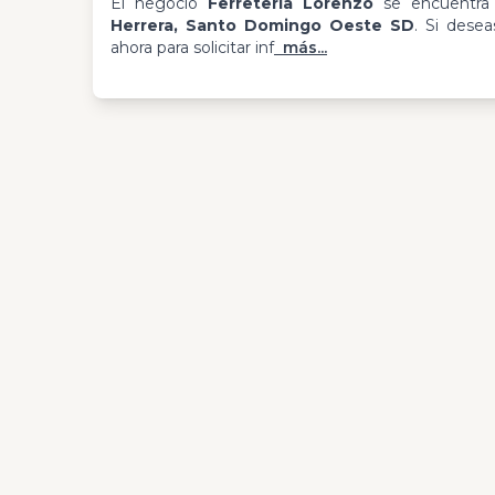
El negocio
Ferretería Lorenzo
se encuentra
Herrera, Santo Domingo Oeste SD
. Si dese
ahora para solicitar inf
más...