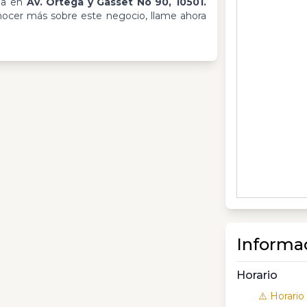
da en
Av. Ortega y Gasset No 90, 10501.
nocer más sobre este negocio, llame ahora
Informa
Horario
⚠️ Horario