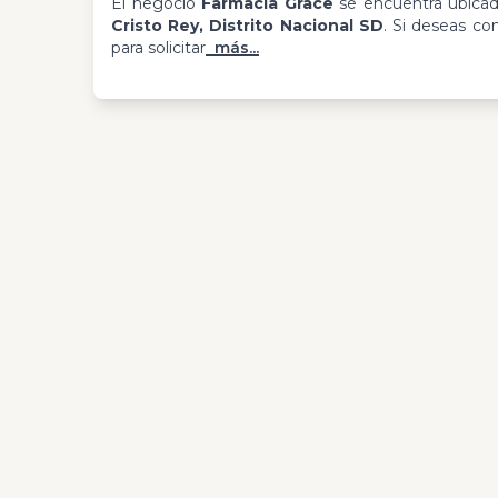
El negocio
Farmacia Grace
se encuentra ubica
Cristo Rey, Distrito Nacional SD
. Si deseas co
para solicitar
más...