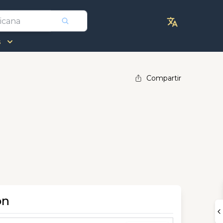
s
Compartir
ón