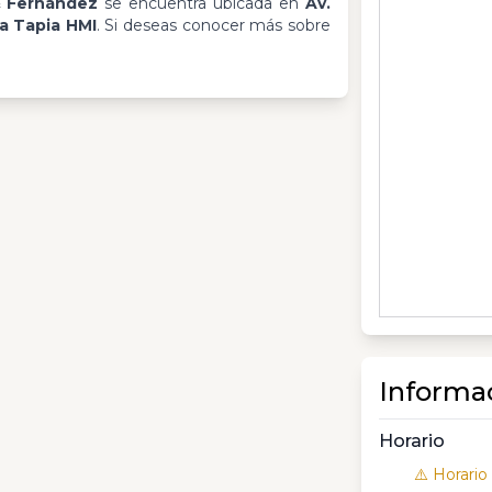
& Fernández
se encuentra ubicada en
Av.
la Tapia HMI
. Si deseas conocer más sobre
Informa
Horario
⚠️ Horario