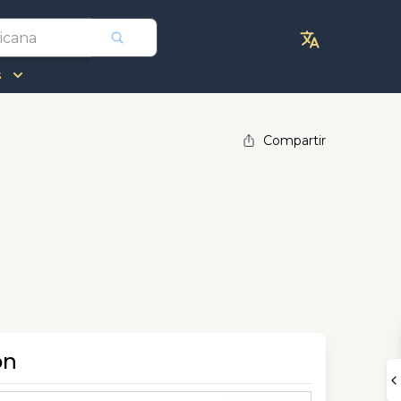
s
Compartir
ón