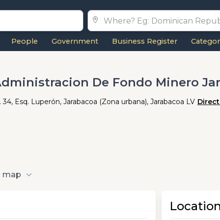
People
Government
Business Register
Categor
Administracion De Fondo Minero Ja
. 34, Esq. Luperón, Jarabacoa (Zona urbana), Jarabacoa LV
Direct
o map
Locatio