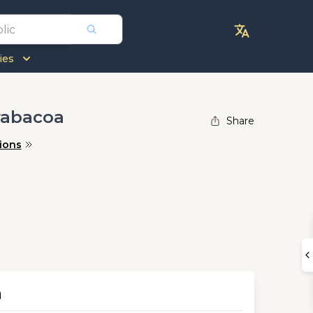
ies
rabacoa
Share
ions
n