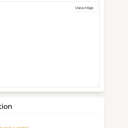
View Map
tion