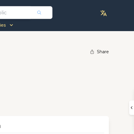
ies
Share
n