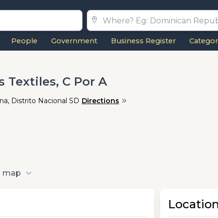
People
Government
Business Register
Categor
 Textiles, C Por A
ana, Distrito Nacional SD
Directions
o map
Locatio