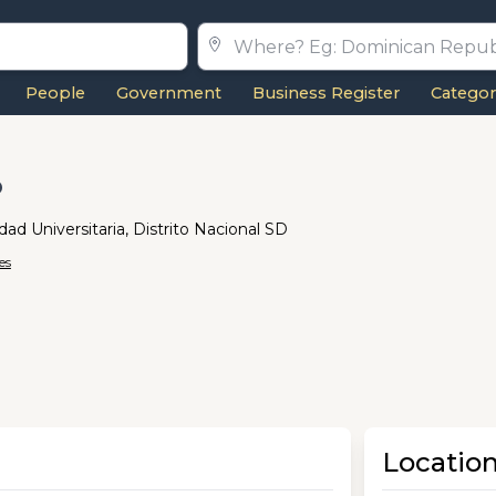
People
Government
Business Register
Categor
o
udad Universitaria, Distrito Nacional SD
es
Locatio