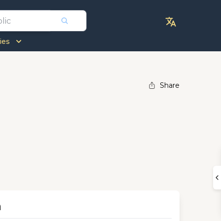
ies
Share
n