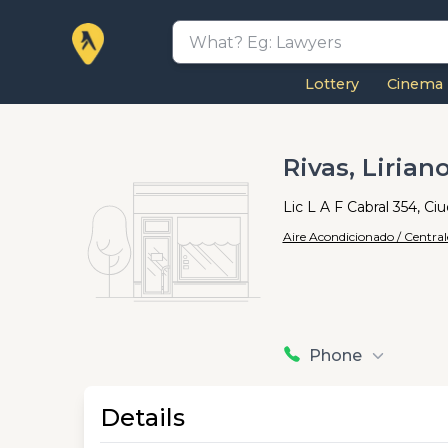
Lottery
Cinema
Rivas, Lirian
Lic L A F Cabral 354, Ci
Aire Acondicionado / Central
Phone
Details