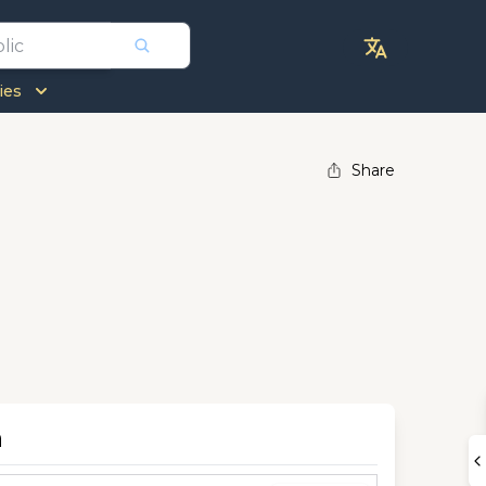
ies
Share
n