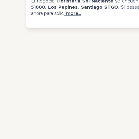
El negocio
Floristería Sol Naciente
se encuent
51000. Los Pepines, Santiago STGO
. Si des
ahora para solic
more...