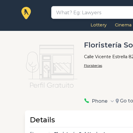
Lottery
Cinema
Floristería S
Calle Vicente Estrella 
Floristerías
Go t
Phone
Details