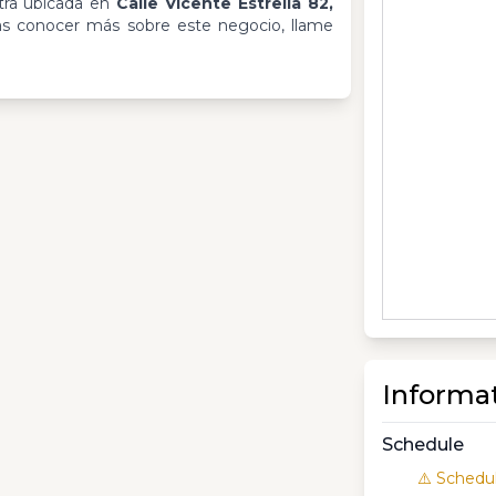
ra ubicada en
Calle Vicente Estrella 82,
eas conocer más sobre este negocio, llame
Informa
Schedule
⚠️ Schedul