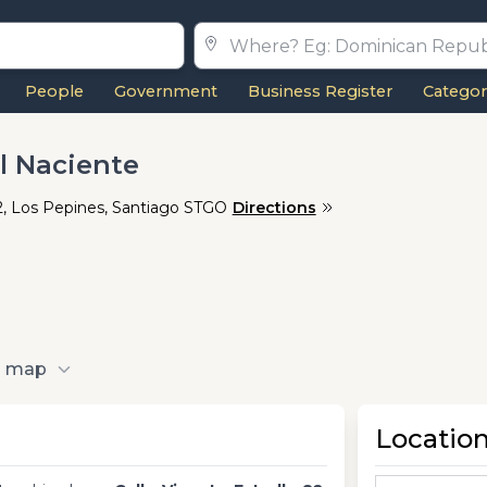
People
Government
Business Register
Categor
ol Naciente
82, Los Pepines, Santiago STGO
Directions
o map
Locatio