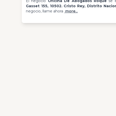
El negocio
Oficina De Abogados Roque
se e
Gasset 155, 10502. Cristo Rey, Distrito Nacio
negocio, llame ahora
more...