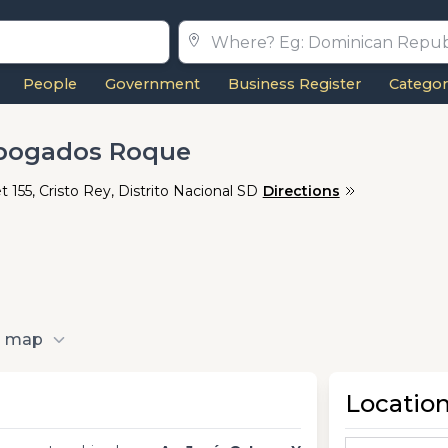
People
Government
Business Register
Categor
Abogados Roque
 155, Cristo Rey, Distrito Nacional SD
Directions
o map
Locatio