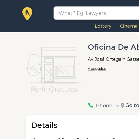
Lottery
Cinema
Oficina De 
Av José Ortega Y Gasset
Abogados
Go t
Phone
Details