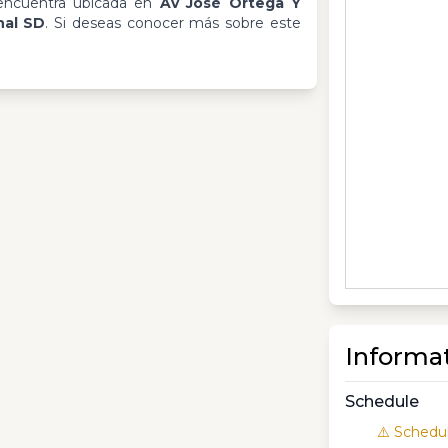
ncuentra ubicada en
Av José Ortega Y
nal SD
. Si deseas conocer más sobre este
Informa
Schedule
⚠️ Schedul