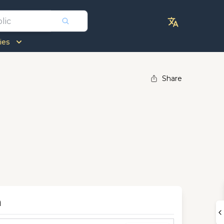
ies
Share
n