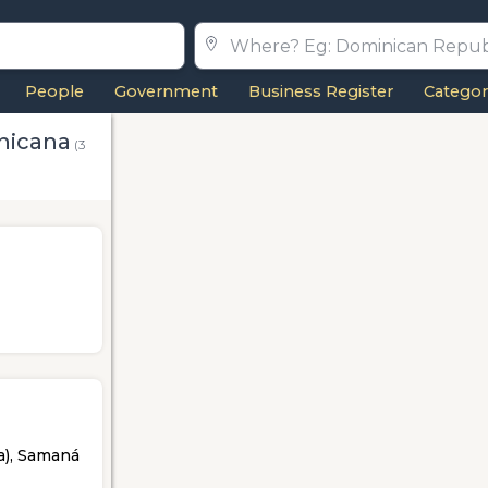
People
Government
Business Register
Categor
nicana
(3
a), Samaná